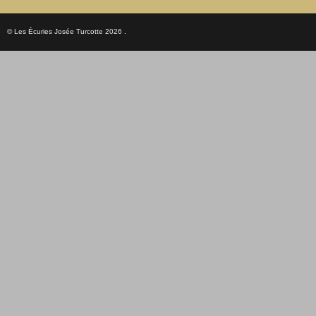
© Les Écuries Josée Turcotte 2026 .